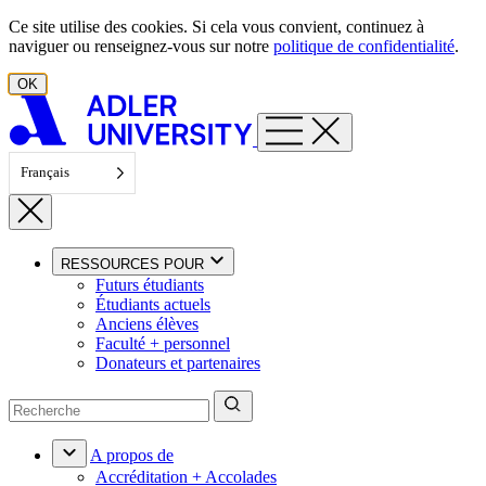
Aller au contenu
Ce site utilise des cookies. Si cela vous convient, continuez à
naviguer ou renseignez-vous sur notre
politique de confidentialité
.
OK
Français
RESSOURCES POUR
Futurs étudiants
Étudiants actuels
Anciens élèves
Faculté + personnel
Donateurs et partenaires
A propos de
Accréditation + Accolades