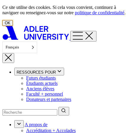
Aller au contenu
Ce site utilise des cookies. Si cela vous convient, continuez à
naviguer ou renseignez-vous sur notre
politique de confidentialité
.
OK
Français
RESSOURCES POUR
Futurs étudiants
Étudiants actuels
Anciens élèves
Faculté + personnel
Donateurs et partenaires
A propos de
Accréditation + Accolades