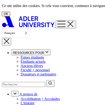
Aller au contenu
Ce site utilise des cookies. Si cela vous convient, continuez à navigu
OK
Français
RESSOURCES POUR
Futurs étudiants
Étudiants actuels
Anciens élèves
Faculté + personnel
Donateurs et partenaires
A propos de
Accréditation + Accolades
L'histoire