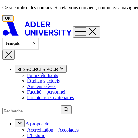
Aller au contenu
Ce site utilise des cookies. Si cela vous convient, continuez à navigu
OK
Français
RESSOURCES POUR
Futurs étudiants
Étudiants actuels
Anciens élèves
Faculté + personnel
Donateurs et partenaires
A propos de
Accréditation + Accolades
L'histoire