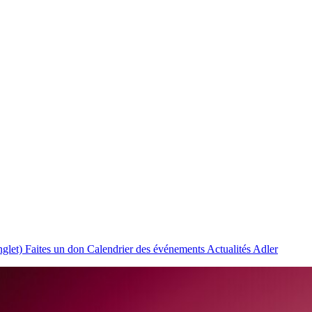
nglet)
Faites un don
Calendrier des événements
Actualités Adler