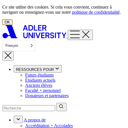
Aller au contenu
Ce site utilise des cookies. Si cela vous convient, continuez à
naviguer ou renseignez-vous sur notre
politique de confidentialité
.
OK
Français
RESSOURCES POUR
Futurs étudiants
Étudiants actuels
Anciens élèves
Faculté + personnel
Donateurs et partenaires
A propos de
Accréditation + Accolades