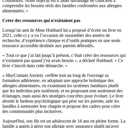
Counselors. Notre objectif est d’aider davantage de cliniciens à
comprendre les besoins réels des familles confrontées aux allergies
alimentaires. »
Créer des ressources qui n'existaient pas
Lorsqu’un ami de Mme Hubbard lui a proposé d’écrire un livre en
2021, celle-ci y a vu l’occasion de rassembler des années de
recherche, d’expérience clinique et d’outils pratiques en une seule
ressource accessible destinée aux parents débordés.
« Tout ce que j’ai fait jusqu’à présent, c’était créer des ressources qui
n’existaient pas quand j’en avais besoin », a déclaré Hubbard. « Ce
livre s’inscrit dans cette démarche. »
« May
Contain Anxiety
»
reflète tout au long de l'ouvrage sa
formation adlérienne, en adoptant une approche holistique des
allergies alimentaires, en examinant les systèmes familiaux plutôt
que les individus pris isolément, et en proposant non seulement des
éclairages, mais aussi des stratégies concrètes pour évoluer. Le livre
aborde le fardeau psychologique qui pèse sur les parents, aide les
familles à surmonter leur chagrin et propose des cadres pour créer
des communautés plus inclusives.
Aujourd'hui, son fils est un adolescent de 16 ans en pleine forme. La
famille a appris à gérer son allergie avec assurance plutôt qu'avec