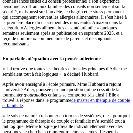
connaissances issues du conseil professionnel à son expérience
personnelle, offrant aux familles des conseils non seulement sur la
sécurité, mais aussi sur l’anxiété, le chagrin et le stress permanent
qui accompagnent souvent les allergies alimentaires. Il s’est hissé à
la première place du classement des nouveautés Amazon dans la
catégorie « Allergies alimentaires et santé infantile » quelques
semaines seulement après sa publication en septembre 2025, et a
reçu de nombreux commentaires de parents et de soignants
reconnaissants.
En parfaite adéquation avec la pensée adlérienne
« J'ai trouvé que toutes les théories et tous les principes d'Adler me
semblaient tout à fait logiques », a déclaré Hubbard.
Après avoir enseigné à l'école primaire, Mme Hubbard a rejoint
l'université Adler, poussée par une question qui ne cessait de la
tourmenter :
pourquoi
les enfants se comportent-ils ainsi ? Elle a
trouvé la réponse dans le programme
de master en thérapie de couple
et familiale
.
« Je suis de nature à raisonner en termes de systèmes, c’est pourquoi
le programme de thérapie de couple et familiale m’a semblé tout à
fait logique. Même lorsque je travaille individuellement avec des
personnes, je cherche à comprendre leurs systèmes. J’espérais