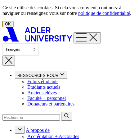
Aller au contenu
Ce site utilise des cookies. Si cela vous convient, continuez à
naviguer ou renseignez-vous sur notre
politique de confidentialité
.
OK
Français
RESSOURCES POUR
Futurs étudiants
Étudiants actuels
Anciens élèves
Faculté + personnel
Donateurs et partenaires
A propos de
Accréditation + Accolades