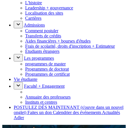
L'histoire
Leadership + gouvernance
Localisation des sites
Carrières
Admissions
Comment postuler
Transferts de crédits
Aides financières + bourses d'études
Frais de scolarité, droits d'inscription + Estimateur
Étudiants étrangers
Les programmes
programmes de master
Programmes de doctorat
Programmes de certificat
Vie étudiante
Faculté + Engagement
Annuaire des professeurs
Instituts et centres
POSTULEZ DÈS MAINTENANT
(s'ouvre dans un nouvel
onglet)
Faites un don
Calendrier des événements
Actualités
Adler