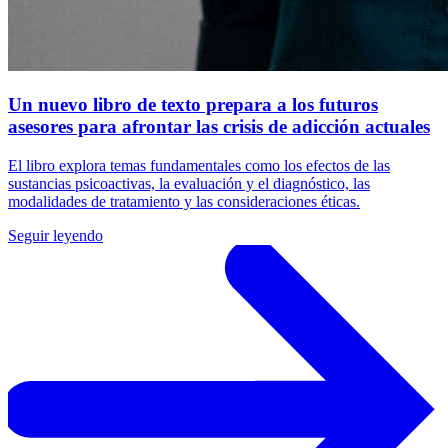
Un nuevo libro de texto prepara a los futuros
asesores para afrontar las crisis de adicción actuales
El libro explora temas fundamentales como los efectos de las
sustancias psicoactivas, la evaluación y el diagnóstico, las
modalidades de tratamiento y las consideraciones éticas.
Seguir leyendo