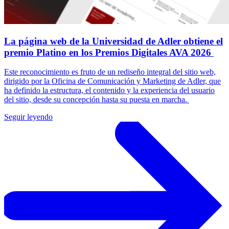
La página web de la Universidad de Adler obtiene el
premio Platino en los Premios Digitales AVA 2026
Este reconocimiento es fruto de un rediseño integral del sitio web,
dirigido por la Oficina de Comunicación y Marketing de Adler, que
ha definido la estructura, el contenido y la experiencia del usuario
del sitio, desde su concepción hasta su puesta en marcha.
Seguir leyendo