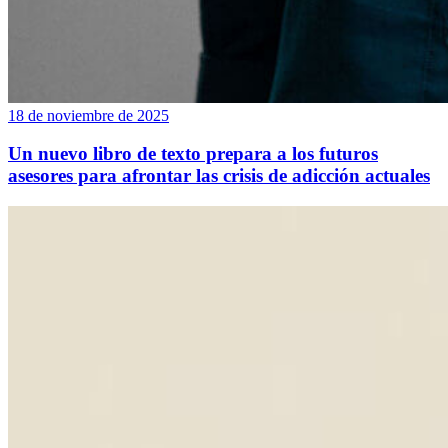
18 de noviembre de 2025
Un nuevo libro de texto prepara a los futuros
asesores para afrontar las crisis de adicción actuales