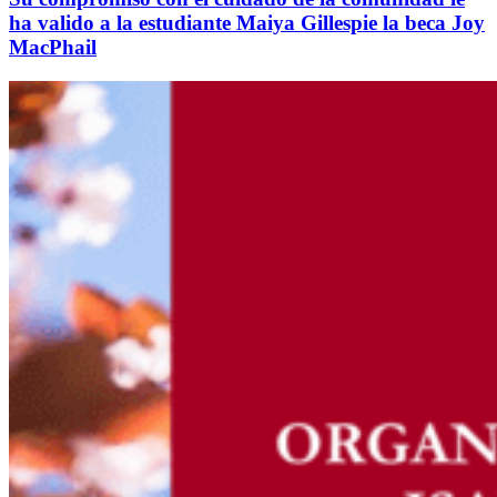
ha valido a la estudiante Maiya Gillespie la beca Joy
MacPhail