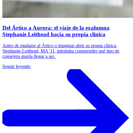
Del Ártico a Aurora: el viaje de la exalumna
Stephanie Leithead hacia su propia clínica
Antes de mudarse al Ártico o imaginar abrir su propia clínica,
Stephanie Leithead, MA '11, intentaba comprender qué tipo de
consejera quería llegar a ser.
Seguir leyendo