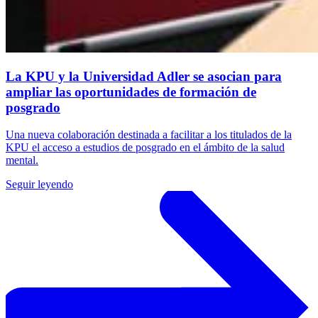
La KPU y la Universidad Adler se asocian para
ampliar las oportunidades de formación de
posgrado
Una nueva colaboración destinada a facilitar a los titulados de la
KPU el acceso a estudios de posgrado en el ámbito de la salud
mental.
Seguir leyendo