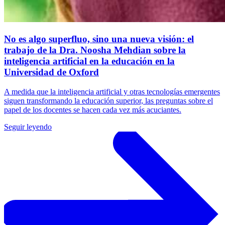
No es algo superfluo, sino una nueva visión: el
trabajo de la Dra. Noosha Mehdian sobre la
inteligencia artificial en la educación en la
Universidad de Oxford
A medida que la inteligencia artificial y otras tecnologías emergentes
siguen transformando la educación superior, las preguntas sobre el
papel de los docentes se hacen cada vez más acuciantes.
Seguir leyendo