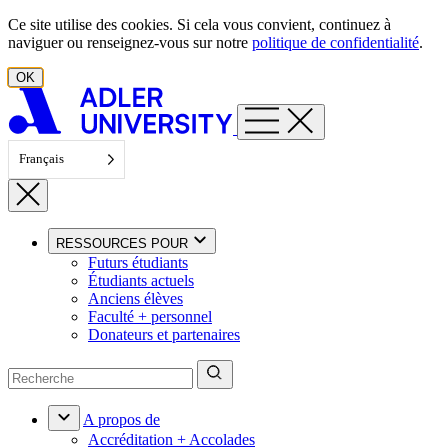
Aller au contenu
Ce site utilise des cookies. Si cela vous convient, continuez à
naviguer ou renseignez-vous sur notre
politique de confidentialité
.
OK
Français
RESSOURCES POUR
Futurs étudiants
Étudiants actuels
Anciens élèves
Faculté + personnel
Donateurs et partenaires
A propos de
Accréditation + Accolades