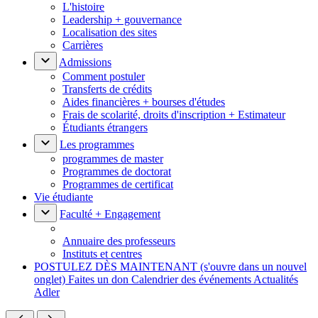
L'histoire
Leadership + gouvernance
Localisation des sites
Carrières
Admissions
Comment postuler
Transferts de crédits
Aides financières + bourses d'études
Frais de scolarité, droits d'inscription + Estimateur
Étudiants étrangers
Les programmes
programmes de master
Programmes de doctorat
Programmes de certificat
Vie étudiante
Faculté + Engagement
Annuaire des professeurs
Instituts et centres
POSTULEZ DÈS MAINTENANT
(s'ouvre dans un nouvel
onglet)
Faites un don
Calendrier des événements
Actualités
Adler