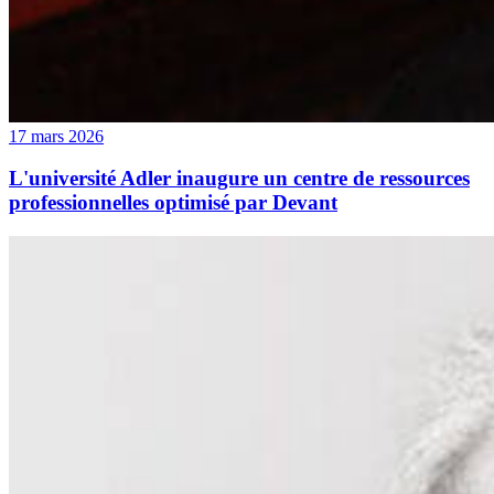
17 mars 2026
L'université Adler inaugure un centre de ressources
professionnelles optimisé par Devant