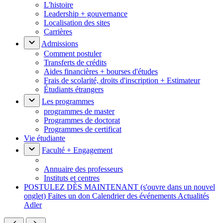
L'histoire
Leadership + gouvernance
Localisation des sites
Carrières
Admissions
Comment postuler
Transferts de crédits
Aides financières + bourses d'études
Frais de scolarité, droits d'inscription + Estimateur
Étudiants étrangers
Les programmes
programmes de master
Programmes de doctorat
Programmes de certificat
Vie étudiante
Faculté + Engagement
Annuaire des professeurs
Instituts et centres
POSTULEZ DÈS MAINTENANT
(s'ouvre dans un nouvel
onglet)
Faites un don
Calendrier des événements
Actualités
Adler