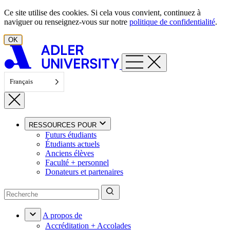
Aller au contenu
Ce site utilise des cookies. Si cela vous convient, continuez à
naviguer ou renseignez-vous sur notre
politique de confidentialité
.
OK
Français
RESSOURCES POUR
Futurs étudiants
Étudiants actuels
Anciens élèves
Faculté + personnel
Donateurs et partenaires
A propos de
Accréditation + Accolades