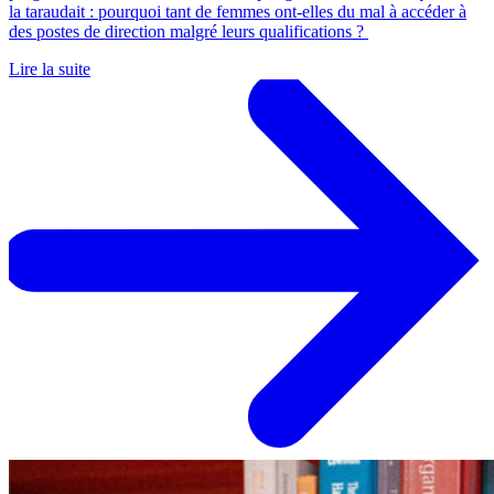
la taraudait : pourquoi tant de femmes ont-elles du mal à accéder à
des postes de direction malgré leurs qualifications ?
Lire la suite