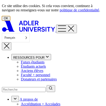
Aller au contenu
Ce site utilise des cookies. Si cela vous convient, continuez à
naviguer ou renseignez-vous sur notre
politique de confidentialité
.
OK
Français
RESSOURCES POUR
Futurs étudiants
Étudiants actuels
Anciens élèves
Faculté + personnel
Donateurs et partenaires
A propos de
Accréditation + Accolades