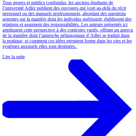
Tous genres et publics confondus, les anciens étudiants de
l’université Adler publient des ouvrages qui vont au-delà du récit
personnel ou des manuels professionnels, abordant des questions
urgentes sur la manière dont les individus guérissent, établissent des
relations et assument des responsabilités. Les auteurs présentés ici
appliquent cette perspective à des contextes variés, offrant un aperçu
de la manière dont l’approche pédagogique d’Adler se traduit dans
la pratique, et comment ces idées prennent forme dans les vies et les
systèmes auxquels elles sont destinées.
Lire la suite