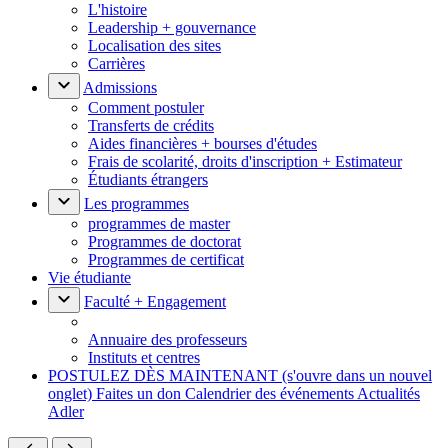
L'histoire
Leadership + gouvernance
Localisation des sites
Carrières
Admissions
Comment postuler
Transferts de crédits
Aides financières + bourses d'études
Frais de scolarité, droits d'inscription + Estimateur
Étudiants étrangers
Les programmes
programmes de master
Programmes de doctorat
Programmes de certificat
Vie étudiante
Faculté + Engagement
Annuaire des professeurs
Instituts et centres
POSTULEZ DÈS MAINTENANT
(s'ouvre dans un nouvel
onglet)
Faites un don
Calendrier des événements
Actualités
Adler