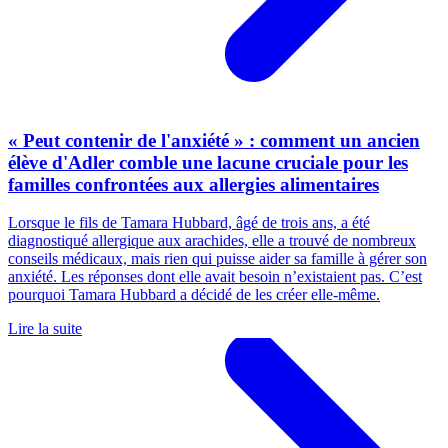
« Peut contenir de l'anxiété » : comment un ancien
élève d'Adler comble une lacune cruciale pour les
familles confrontées aux allergies alimentaires
Lorsque le fils de Tamara Hubbard, âgé de trois ans, a été
diagnostiqué allergique aux arachides, elle a trouvé de nombreux
conseils médicaux, mais rien qui puisse aider sa famille à gérer son
anxiété. Les réponses dont elle avait besoin n’existaient pas. C’est
pourquoi Tamara Hubbard a décidé de les créer elle-même.
Lire la suite