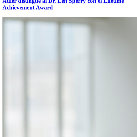
Adler distingue al Dr. Len Sperry con el Lifetime
Achievement Award