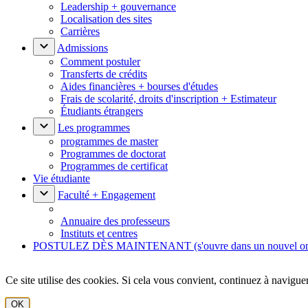
Leadership + gouvernance
Localisation des sites
Carrières
Admissions
Comment postuler
Transferts de crédits
Aides financières + bourses d'études
Frais de scolarité, droits d'inscription + Estimateur
Étudiants étrangers
Les programmes
programmes de master
Programmes de doctorat
Programmes de certificat
Vie étudiante
Faculté + Engagement
Annuaire des professeurs
Instituts et centres
POSTULEZ DÈS MAINTENANT
(s'ouvre dans un nouvel o
Ce site utilise des cookies. Si cela vous convient, continuez à navigu
OK