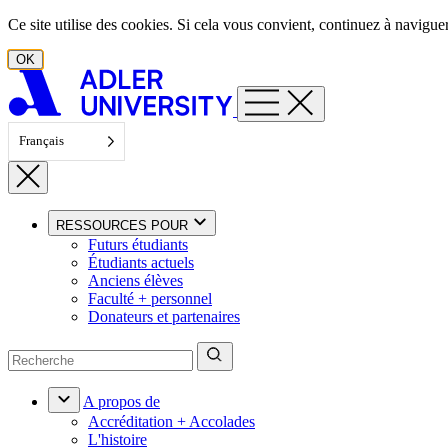
Aller au contenu
Ce site utilise des cookies. Si cela vous convient, continuez à navigu
OK
Français
RESSOURCES POUR
Futurs étudiants
Étudiants actuels
Anciens élèves
Faculté + personnel
Donateurs et partenaires
A propos de
Accréditation + Accolades
L'histoire