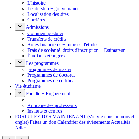
L'histoire
Leadership + gouvernance
Localisation des sites
Carrières
Admissions
Comment postuler
Transferts de crédits
Aides financières + bourses d'études
Frais de scolarité, droits d'inscription + Estimateur
Étudiants étrangers
Les programmes
programmes de master
Programmes de doctorat
Programmes de certificat
Vie étudiante
Faculté + Engagement
Annuaire des professeurs
Instituts et centres
POSTULEZ DÈS MAINTENANT
(s'ouvre dans un nouvel
onglet)
Faites un don
Calendrier des événements
Actualités
Adler