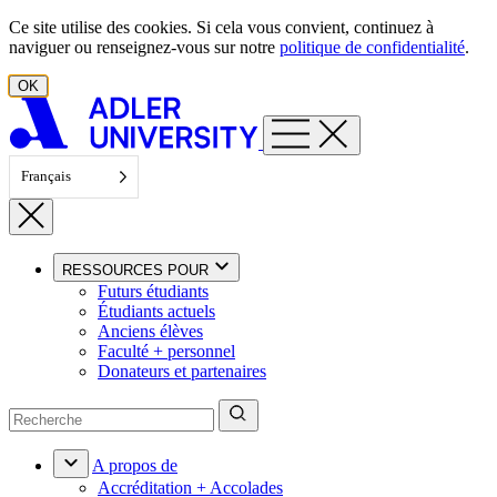
Aller au contenu
Ce site utilise des cookies. Si cela vous convient, continuez à
naviguer ou renseignez-vous sur notre
politique de confidentialité
.
OK
Français
RESSOURCES POUR
Futurs étudiants
Étudiants actuels
Anciens élèves
Faculté + personnel
Donateurs et partenaires
A propos de
Accréditation + Accolades